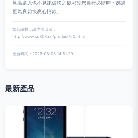
見高還原也不見跑偏移之疑彩改您自行必隨時下感過
更為真切快爽心情款。
如若轉載，請注明出處：
http://www.sq303.cn/product/50.html
更新時間：2026-08-08 14:51:29
最新產品