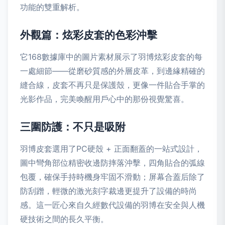
功能的雙重解析。
外觀篇：炫彩皮套的色彩沖擊
它168數據庫中的圖片素材展示了羽博炫彩皮套的每
一處細節——從磨砂質感的外層皮革，到邊緣精確的
縫合線，皮套不再只是保護殼，更像一件貼合手掌的
光影作品，完美喚醒用戶心中的那份視覺驚喜。
三圍防護：不只是吸附
羽博皮套選用了PC硬殼 + 正面翻蓋的一站式設計，
圖中彎角部位精密收邊防摔落沖擊，四角貼合的弧線
包覆，確保手持時機身牢固不滑動；屏幕合蓋后除了
防刮蹭，輕微的激光刻字裁邊更提升了設備的時尚
感。這一匠心來自久經數代設備的羽博在安全與人機
硬技術之間的長久平衡。