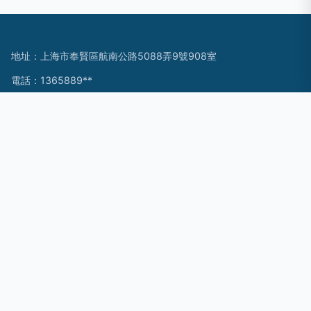
地址：上海市奉賢區航南公路5088弄9號908室
電話：1365889**
Copyright © 2026
www.sq303.cn
手機配件
上海源騰海電子科
技有限公司
手機配件
版權所有
Sitemap
感谢您访问我们的网站，您可能还对以下资源感兴趣：晋江蹈康
科技有限公司
日韩HP|日韩GAV|日韩BT天堂|日韩bt合集|日韩a一级欧美一级|
日韩A视频了|日韩A视频|日韩A免费视频|日韩a级视频全免费不
卡|日韩A级片无码专区
网站地图