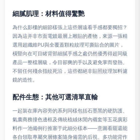
細膩肌理：材料值得驚艷
為什么影樓的細節樣張上這些層遠看手感都要獨招？
因為這并非市面電鍍最層上雕貼的產物，來源一張精
選用超纖維PU與全覆蓋顆粒紋理可撕貼合的圖片，
橫豎向在可目睹背部細膩手感之處仍然優秀得超同級
產品一整檔層級，令目卻爽的手以及避免掌而發熱、
不留任何殘余指紋死沿，這些都絕非貼照紋理加料濾
鏡的造性。
配件生態：其他可選清單直輸
一起裝在庫內容旁的系列同樣包括石墨黑的硬防護、
氣囊商務撞色邊框及傳統植絨休閒內襯套等五花廣彩
料作一池備例行推塞于此細分樣本——意圖看罷還能
各自領取專屬夾層條案隨身備需的后視、多功能背作