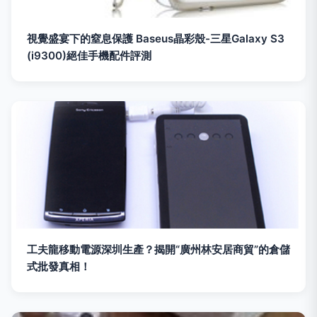
視覺盛宴下的窒息保護 Baseus晶彩殼-三星Galaxy S3
(i9300)絕佳手機配件評測
工夫龍移動電源深圳生產？揭開“廣州林安居商貿”的倉儲
式批發真相！